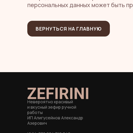
персональных данных может быть п
ВЕРНУТЬСЯ НА ГЛАВНУЮ
Невероятно красивый
и вкусный зефир ручной
работы
ИП Алигусейнов Александр
Азерович