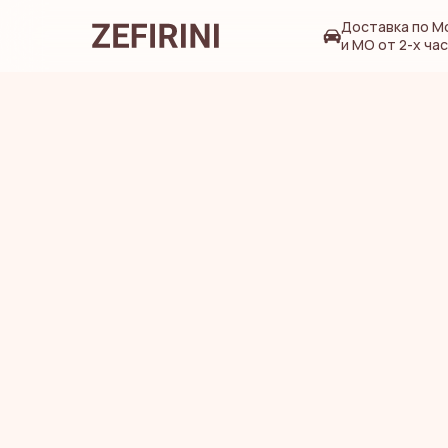
Доставка по М
и МО от 2-х ча