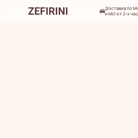
Доставка по М
и МО от 2-х ча