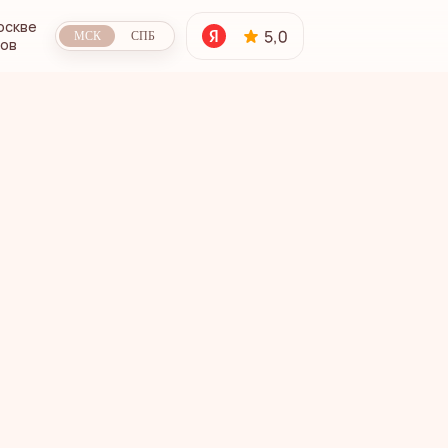
оскве
МСК
СПБ
сов