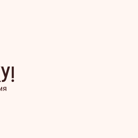
У!
мя