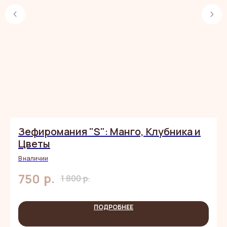
ЧИТАЙТЕ
ОТЗЫВЫ,
КАК НЕОБЫЧНЫЙ
ПОДАРОК
ПОПАДАЕТ
В САМОЕ
СЕРДЕЧКО
Зефиромания "S": Манго, Клубника и
Цветы
В наличии
р.
750
1 800
р.
ПОДРОБНЕЕ