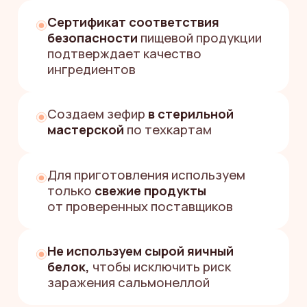
НУЖНА
ПОМОЩЬ
С ВЫБОРОМ
ЗЕФИРНОГО
ПОДАРКА?
«Поможем за пару минут
подобрать вкусный и красивый
подарок, который точно
удивит»
Екатерина
Менеджер службы заботы
Заполните форму
+7