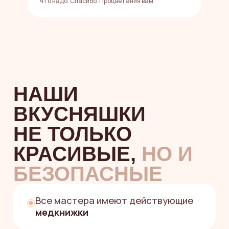
что надо. Спасибо. Процветания вам.
ЗЕФИРНЫЕ
НОВОСТИ
И ВКУСНЫЕ
СКИДКИ —
В НАШИХ
СОЦСЕТЯХ
Подписывайтесь на наши соцсети,
чтобы первыми узнавать о новых
зефирных вкусах, лимитированных
наборах и получать промокоды
на скидки
Иногда мы делимся закулисьем,
вдохновением и красотой,
которую хочется
добавлять в
сохраненки