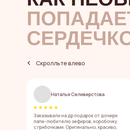
ПОПАДАЕ
СЕРДЕЧК
Скролльте влево
Наталья Селиверстова
Заказывали на др подарок от дочери
папе-любителю зефиров, коробочку
с грибочками. Оригинально, красиво,