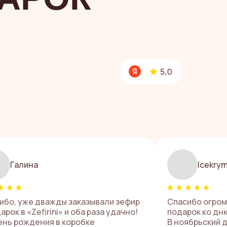
Галина
Icekry
ибо, уже дважды заказывали зефир
Спасибо огром
арок в «Zefirini» и оба раза удачно!
подарок ко дн
ень рождения в коробке
В ноябрьский 