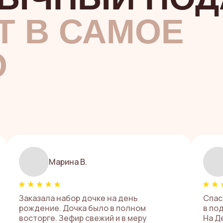
Т В САМОЕ
О
Марина В.
Заказала набор дочке на день
Спас
рождение. Дочка было в полном
в под
восторге. Зефир свежий и в меру
На Д