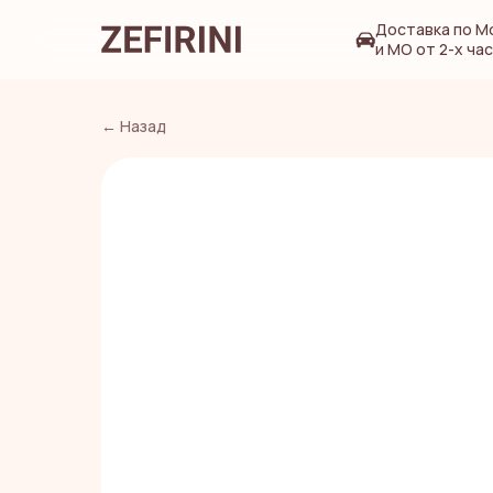
Доставка по М
и МО от 2-х ча
← Назад