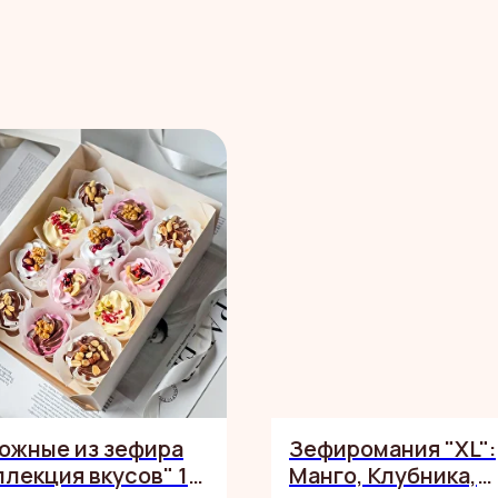
ожные из зефира
Зефиромания "XL":
ллекция вкусов" 12
Манго, Клубника,