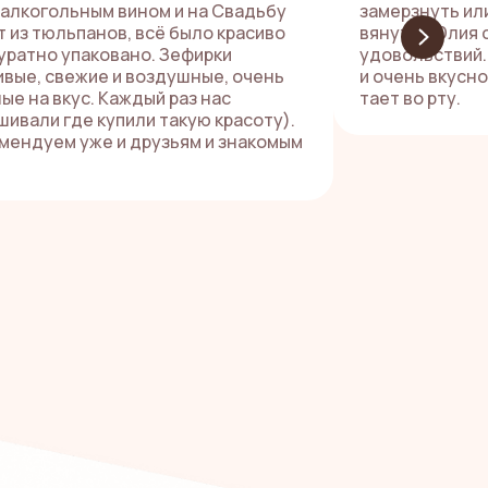
залкогольным вином и на Свадьбу
замерзнуть или
т из тюльпанов, всё было красиво
вянут. А Юлия
куратно упаковано. Зефирки
удовольствий.
ивые, свежие и воздушные, очень
и очень вкусно
ые на вкус. Каждый раз нас
тает во рту.
шивали где купили такую красоту).
мендуем уже и друзьям и знакомым