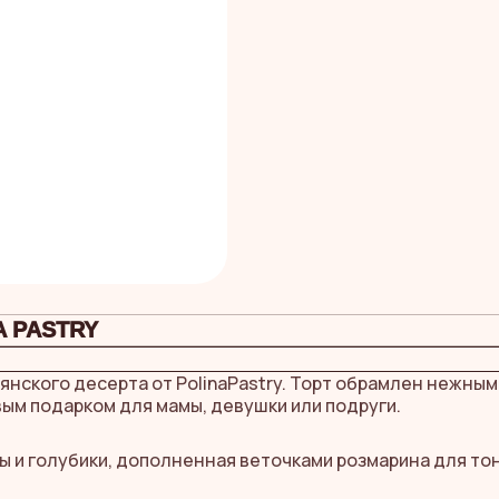
 PASTRY
янского десерта от PolinaPastry. Торт обрамлен нежны
вым подарком для мамы, девушки или подруги.
ы и голубики, дополненная веточками розмарина для тон