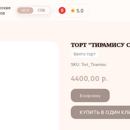
оскве
МСК
СПБ
сов
ТОРТ "ТИРАМИСУ 
Бенто торт
SKU:
Tort_Tiramisu
р.
4400,00
В корзину
КУПИТЬ В ОДИН КЛ