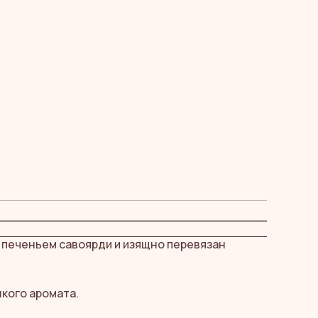
м печеньем савоярди и изящно перевязан
кого аромата.