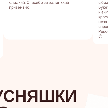
сладкий. Спасибо за маленький
с бе
призентик.
буке
и ак
крас
нежн
спра
Реко
😉
УСНЯШКИ