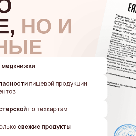
О
Е,
НО И
НЫЕ
е
медкнижки
пасности
пищевой продукции
ентов
стерской
по техкартам
только
свежие продукты