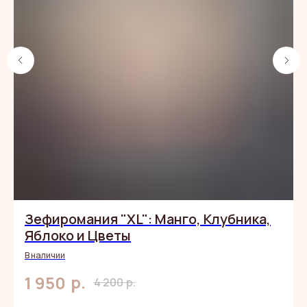
ЧИТАЙТЕ
ОТЗЫВЫ,
КАК НЕОБЫЧНЫЙ
ПОДАРОК
ПОПАДАЕТ
В САМОЕ
СЕРДЕЧКО
Зефиромания "XL": Манго, Клубника,
Яблоко и Цветы
В наличии
р.
1 950
4 200
р.