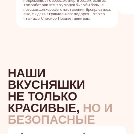
по времени, это вообще супер. В общем, если бы
так работали все, то у людей было бы больше
поводов доя хорошего настроения. Врспрльзуюсь
еще, т к для нетривиального подарка — это то,
что надо. Спасибо. Процветания вам.
ЗЕФИРНЫЕ
НОВОСТИ
И ВКУСНЫЕ
СКИДКИ —
В НАШИХ
СОЦСЕТЯХ
Подписывайтесь на наши соцсети,
чтобы первыми узнавать о новых
зефирных вкусах, лимитированных
наборах и получать промокоды
на скидки
Иногда мы делимся закулисьем,
вдохновением и красотой,
которую хочется
добавлять в
сохраненки