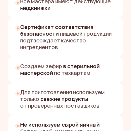
НУЖНА
ПОМОЩЬ
С ВЫБОРОМ
ЗЕФИРНОГО
ПОДАРКА?
«Поможем за пару минут
подобрать вкусный и красивый
подарок, который точно
удивит»
Екатерина
Менеджер службы заботы
Заполните форму