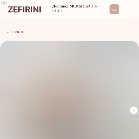
})();
Доставка МСК
МСК
|
СПБ
от 2 ч
← Назад