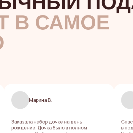
БЫЧНЫЙ ПОД
Т В САМОЕ
О
Марина В.
Заказала набор дочке на день
Спас
рождение. Дочка было в полном
в под