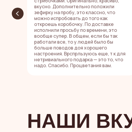
с грибочками. Оригинально, красиво,
вкусно. Дополнительно положили
зефирку на пробу, это классно, что
можно испробовать до того как
откроешь коробочку. По доставке
исполнили просьбу по времени, это
вообще супер. В общем, если бы так
работали все, то у людей было бы
больше поводов доя хорошего
настроения. Врспрльзуюсь еще, т к для
нетривиального подарка — это то, что
надо. Спасибо. Процветания вам.
НАШИ ВК