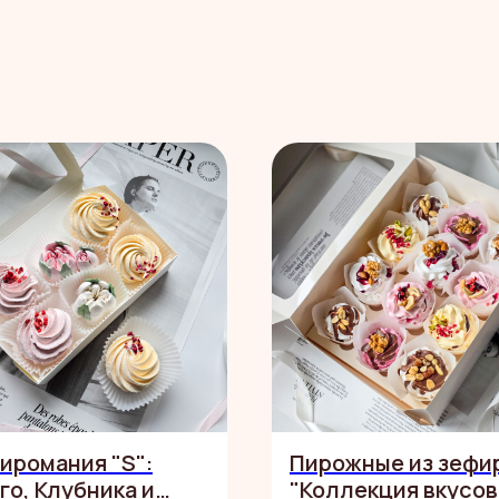
иромания "S":
Пирожные из зефи
го, Клубника и
"Коллекция вкусов