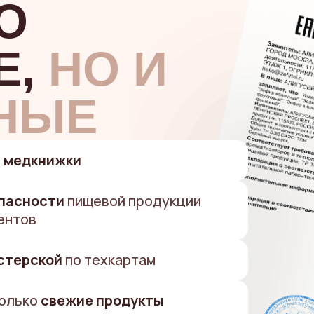
О
Е,
НО И
НЫЕ
е
медкнижки
пасности
пищевой продукции
ентов
стерской
по техкартам
только
свежие продукты