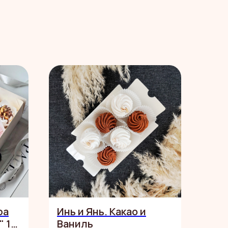
ра
Инь и Янь. Какао и
" 12
Ваниль