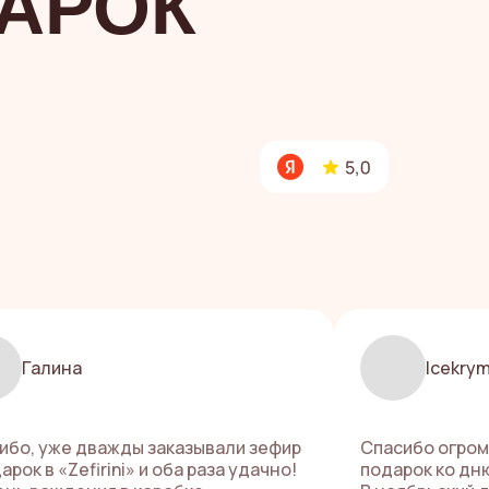
АРОК
Галина
Icekry
ибо, уже дважды заказывали зефир
Спасибо огром
арок в «Zefirini» и оба раза удачно!
подарок ко дн