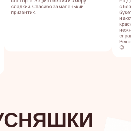
восторге. Зефир свежий и в меру
На Д
сладкий. Спасибо за маленький
с бе
призентик.
буке
и ак
крас
нежн
спра
Реко
😉
УСНЯШКИ