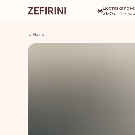
Доставка по М
и МО от 2-х ча
← Назад