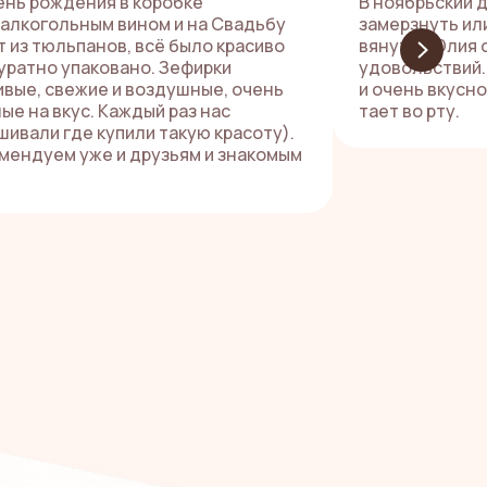
ень рождения в коробке
В ноябрьский 
залкогольным вином и на Свадьбу
замерзнуть или
т из тюльпанов, всё было красиво
вянут. А Юлия
куратно упаковано. Зефирки
удовольствий.
ивые, свежие и воздушные, очень
и очень вкусно
ые на вкус. Каждый раз нас
тает во рту.
шивали где купили такую красоту).
мендуем уже и друзьям и знакомым