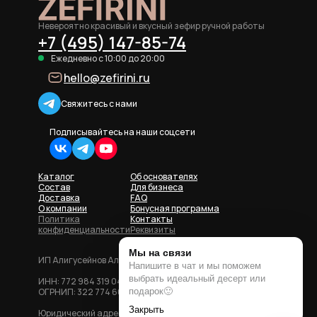
Невероятно красивый и вкусный зефир ручной работы
+7 (495) 147-85-74
Ежедневно с 10:00 до 20:00
hello@zefirini.ru
Свяжитесь с нами
Подписывайтесь на наши соцсети
Каталог
Об основателях
Состав
Для бизнеса
Доставка
FAQ
О компании
Бонусная программа
Политика
Контакты
конфиденциальности
Реквизиты
ИП Алигусейнов Александр Азерович
ИНН: 772 984 319 048
ОГРНИП: 322 774 600 702 992
Юридический адрес: 119 415, г. Москва, Ленинский пр-т,