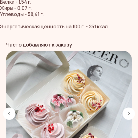
Белки - 1,54 г.
Жиры - 0,07 г.
Углеводы - 58,41 г.
Энергетическая ценность на 100 г. - 251 ккал
ЧИТАЙТЕ
ОТЗЫВЫ,
Часто добавляют к заказу:
КАК НЕОБЫЧНЫЙ
ПОДАРОК
ПОПАДАЕТ
В САМОЕ
СЕРДЕЧКО