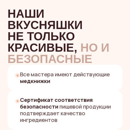
НУЖНА
ПОМОЩЬ
С ВЫБОРОМ
ЗЕФИРНОГО
ПОДАРКА?
«Поможем за пару минут
подобрать вкусный и красивый
подарок, который точно
удивит»
Екатерина
Менеджер службы заботы
Заполните форму