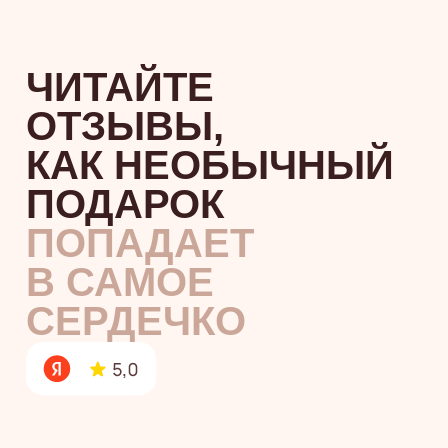
Все мастера имеют действующие
медкнижки
Сертификат соответствия
безопасности
пищевой продукции
подтверждает качество
ингредиентов
Создаем зефир
в стерильной
мастерской
по техкартам
Для приготовления используем
только
свежие продукты
от проверенных поставщиков
Не используем сырой яичный
белок,
чтобы исключить риск
заражения сальмонеллой