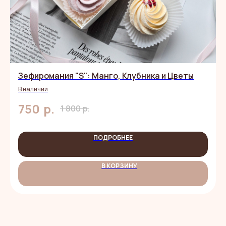
Зефиромания "S": Манго, Клубника и Цветы
В наличии
р.
750
1 800
р.
ПОДРОБНЕЕ
НАШИ
ВКУСНЯШКИ
В КОРЗИНУ
НЕ ТОЛЬКО
КРАСИВЫЕ,
НО И
БЕЗОПАСНЫЕ