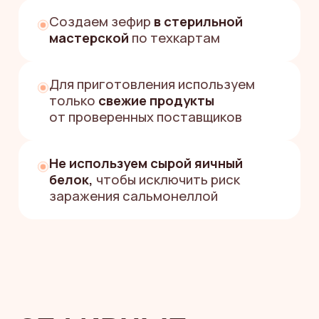
+7
Я согласен(а) на обработку
персональных данных
и принимаю
политику
конфиденциальности
Я согласен (а) на получение
информационных и рекламных
рассылок
НУЖНА ПОМОЩЬ
С ВЫБОРОМ
Или напишите
в мессенджерах