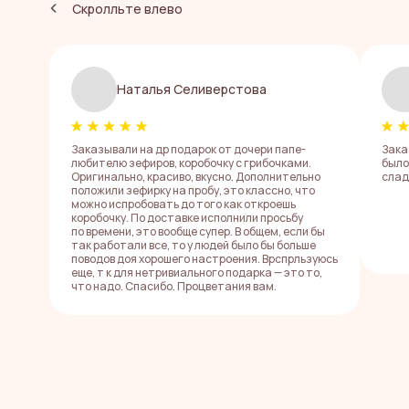
Скролльте влево
ЗЕФИРНЫЕ
НОВОСТИ
Наталья Селиверстова
И ВКУСНЫЕ
СКИДКИ —
Заказывали на др подарок от дочери папе-
Зака
В НАШИХ
любителю зефиров, коробочку с грибочками.
было
Оригинально, красиво, вкусно. Дополнительно
слад
СОЦСЕТЯХ
положили зефирку на пробу, это классно, что
можно испробовать до того как откроешь
Подписывайтесь на наши соцсети,
коробочку. По доставке исполнили просьбу
чтобы первыми узнавать о новых
по времени, это вообще супер. В общем, если бы
зефирных вкусах, лимитированных
так работали все, то у людей было бы больше
поводов доя хорошего настроения. Врспрльзуюсь
наборах и получать промокоды
еще, т к для нетривиального подарка — это то,
на скидки
что надо. Спасибо. Процветания вам.
Иногда мы делимся закулисьем,
вдохновением и красотой,
которую хочется
добавлять в
сохраненки