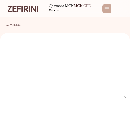
Доставка МСК
МСК
|
СПБ
от 2 ч
← Назад