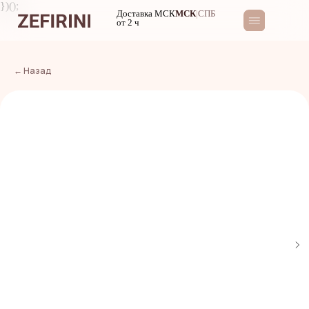
})();
Доставка МСК
МСК
|
СПБ
от 2 ч
← Назад