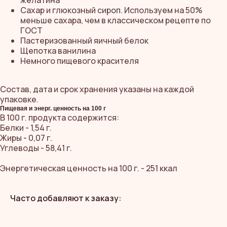
желатина
Сахар и глюкозный сироп. Используем на 50%
меньше сахара, чем в классическом рецепте по
ГОСТ
Пастеризованный яичный белок
Щепотка ванилина
Немного пищевого красителя
Состав, дата и срок хранения указаны на каждой
упаковке.
Пищевая и энерг. ценность на 100 г
В 100 г. продукта содержится:
Белки - 1,54 г.
Жиры - 0,07 г.
Углеводы - 58,41 г.
ЧИТАЙТЕ
ОТЗЫВЫ,
Энергетическая ценность на 100 г. - 251 ккал
КАК НЕОБЫЧНЫЙ
ПОДАРОК
Часто добавляют к заказу:
ПОПАДАЕТ