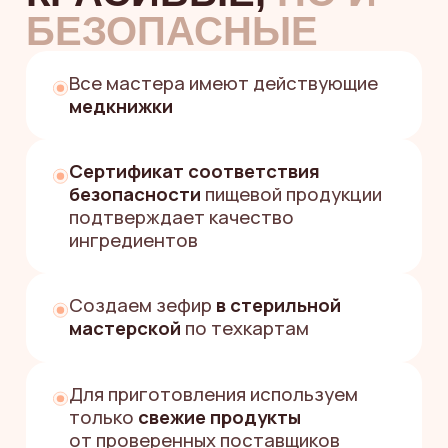
ПОДАРКА?
«Поможем за пару минут
подобрать вкусный и красивый
подарок, который точно
удивит»
Екатерина
Менеджер службы заботы
Заполните форму
+7
Я согласен(а) на обработку
персональных данных
и принимаю
политику
конфиденциальности
Я согласен (а) на получение
информационных и рекламных
рассылок