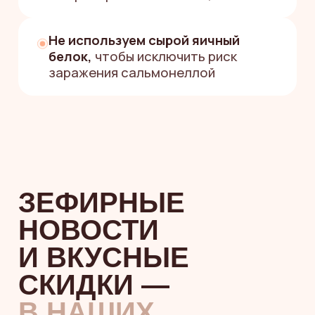
НУЖНА ПОМОЩЬ
С ВЫБОРОМ
Или напишите
в мессенджерах