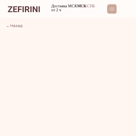
Доставка МСК
МСК
|
СПБ
от 2 ч
← Назад