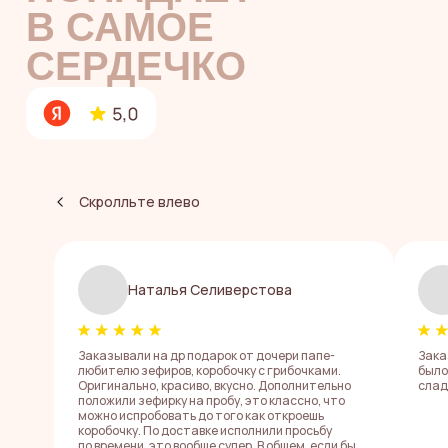
безопасности
пищевой продукции
подтверждает качество
ингредиентов
Создаем зефир
в стерильной
мастерской
по техкартам
Для приготовления используем
только
свежие продукты
от проверенных поставщиков
Скролльте влево
Не используем сырой яичный
белок,
чтобы исключить риск
заражения сальмонеллой
Наталья Селиверстова
Заказывали на др подарок от дочери папе-
Зака
любителю зефиров, коробочку с грибочками.
было
Оригинально, красиво, вкусно. Дополнительно
слад
положили зефирку на пробу, это классно, что
ЗЕФИРНЫЕ
можно испробовать до того как откроешь
коробочку. По доставке исполнили просьбу
по времени, это вообще супер. В общем, если бы