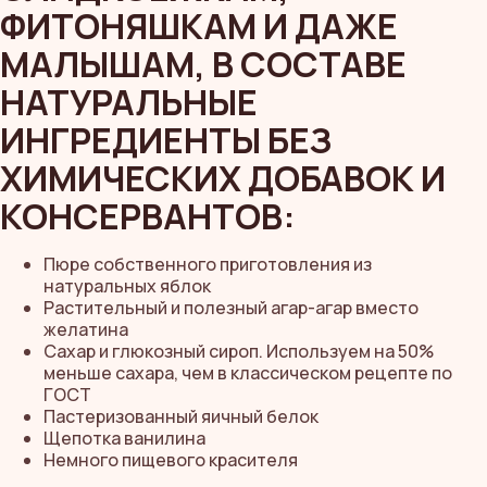
ЧИТАЙТЕ
ФИТОНЯШКАМ И ДАЖЕ
ОТЗЫВЫ,
МАЛЫШАМ, В СОСТАВЕ
КАК НЕОБЫЧНЫЙ
НАТУРАЛЬНЫЕ
ПОДАРОК
ИНГРЕДИЕНТЫ БЕЗ
ПОПАДАЕТ
ХИМИЧЕСКИХ ДОБАВОК И
В САМОЕ
СЕРДЕЧКО
КОНСЕРВАНТОВ:
Пюре собственного приготовления из
натуральных яблок
Растительный и полезный агар-агар вместо
желатина
Сахар и глюкозный сироп. Используем на 50%
меньше сахара, чем в классическом рецепте по
ГОСТ
Пастеризованный яичный белок
Щепотка ванилина
Немного пищевого красителя