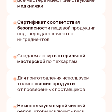
НУЖНА
ПОМОЩЬ
С ВЫБОРОМ
ЗЕФИРНОГО
ПОДАРКА?
«Поможем за пару минут
подобрать вкусный и красивый
подарок, который точно
удивит»
Екатерина
Менеджер службы заботы
Заполните форму
+7