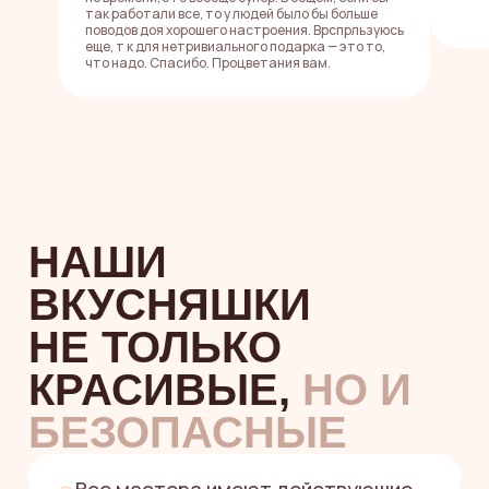
НОВОСТИ
так работали все, то у людей было бы больше
И ВКУСНЫЕ
поводов доя хорошего настроения. Врспрльзуюсь
еще, т к для нетривиального подарка — это то,
СКИДКИ —
что надо. Спасибо. Процветания вам.
В НАШИХ
СОЦСЕТЯХ
Подписывайтесь на наши соцсети,
чтобы первыми узнавать о новых
зефирных вкусах, лимитированных
наборах и получать промокоды
на скидки
Иногда мы делимся закулисьем,
вдохновением и красотой,
которую хочется
добавлять в
сохраненки