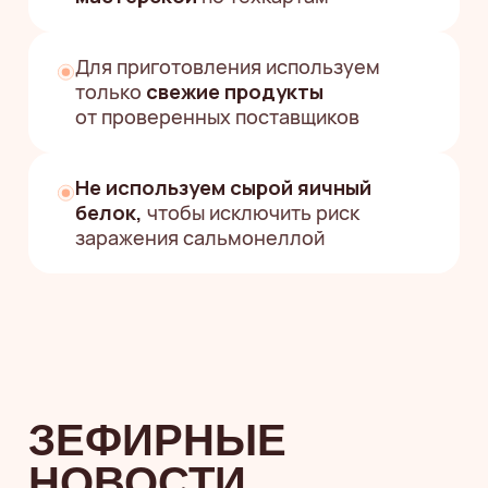
НУЖНА ПОМОЩЬ
С ВЫБОРОМ
Или напишите
в мессенджерах