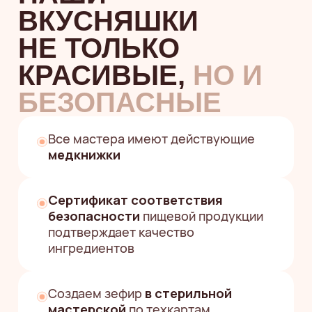
«Поможем за пару минут
подобрать вкусный и красивый
подарок, который точно
удивит»
Екатерина
Менеджер службы заботы
Заполните форму
+7
Я согласен(а) на обработку
персональных данных
и принимаю
политику
конфиденциальности
Я согласен (а) на получение
информационных и рекламных
рассылок