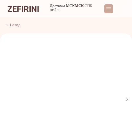
Доставка МСК
МСК
|
СПБ
от 2 ч
← Назад