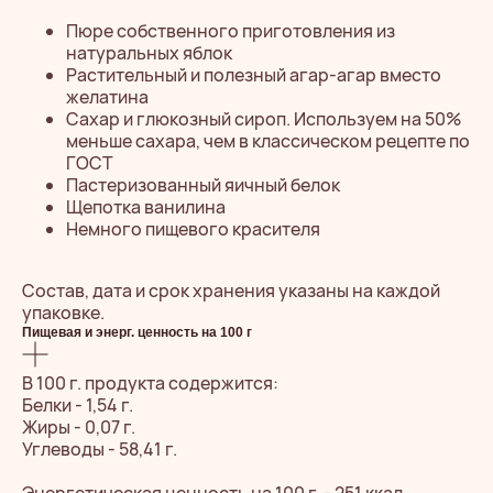
Пюре собственного приготовления из
натуральных яблок
Растительный и полезный агар-агар вместо
желатина
Сахар и глюкозный сироп. Используем на 50%
меньше сахара, чем в классическом рецепте по
ГОСТ
Пастеризованный яичный белок
Щепотка ванилина
Немного пищевого красителя
Состав, дата и срок хранения указаны на каждой
ЧИТАЙТЕ
упаковке.
Пищевая и энерг. ценность на 100 г
ОТЗЫВЫ,
КАК НЕОБЫЧНЫЙ
В 100 г. продукта содержится:
Белки - 1,54 г.
ПОДАРОК
Жиры - 0,07 г.
ПОПАДАЕТ
Углеводы - 58,41 г.
В САМОЕ
Энергетическая ценность на 100 г. - 251 ккал