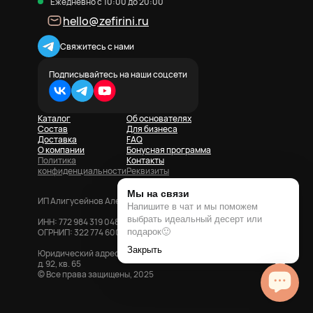
Ежедневно с 10:00 до 20:00
hello@zefirini.ru
Свяжитесь с нами
Подписывайтесь на наши соцсети
Каталог
Об основателях
Состав
Для бизнеса
Доставка
FAQ
О компании
Бонусная программа
Политика
Контакты
конфиденциальности
Реквизиты
ИП Алигусейнов Александр Азерович
ИНН: 772 984 319 048
ОГРНИП: 322 774 600 702 992
Юридический адрес: 119 415, г. Москва, Ленинский пр-т,
д. 92, кв. 65
©️ Все права защищены, 2025