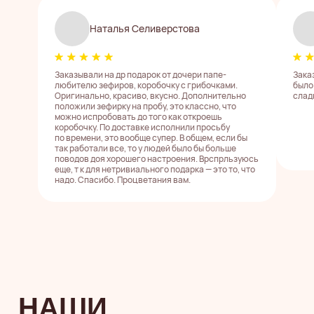
зефирных вкусах, лимитированных
наборах и получать промокоды
Наталья Селиверстова
на скидки
Иногда мы делимся закулисьем,
вдохновением и красотой, которую
Заказывали на др подарок от дочери папе-
Зака
хочется
добавлять в сохраненки
любителю зефиров, коробочку с грибочками.
было
Оригинально, красиво, вкусно. Дополнительно
слад
положили зефирку на пробу, это классно, что
можно испробовать до того как откроешь
коробочку. По доставке исполнили просьбу
по времени, это вообще супер. В общем, если бы
так работали все, то у людей было бы больше
поводов доя хорошего настроения. Врспрльзуюсь
еще, т к для нетривиального подарка — это то, что
надо. Спасибо. Процветания вам.
НУЖНА
ПОМОЩЬ
С ВЫБОРОМ
ЗЕФИРНОГО
ПОДАРКА?