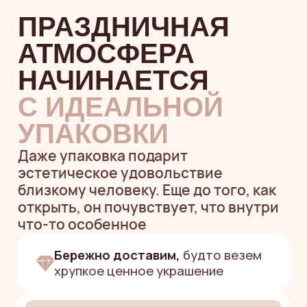
Курьер заранее предупредит о своем
приезде
Самовывоз из студии
Ежедневно с 10:00 до 20:00
Москва, Нагатинская набережная, д. 10, к.
3
Метро
: Коломенская или Нагатинская
Бесплатная доставка в
пределах
МКАД от 7 000 р.