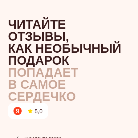
эстетическое удовольствие
близкому человеку. Еще до того, как
открыть, он почувствует, что внутри
что-то особенное
Бережно доставим,
будто везем
хрупкое ценное украшение
Открытка с вашим пожеланием
Крафтовый пакет
Лента
Упаковка полностью безопасна для пищевых
продуктов