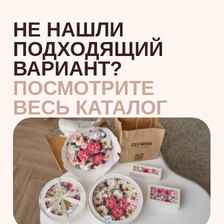
НУЖНА
ПОМОЩЬ
С ВЫБОРОМ
ЗЕФИРНОГО
ПОДАРКА?
«Поможем за пару минут
подобрать вкусный и красивый
подарок, который точно
удивит»
Екатерина
Менеджер службы заботы
Заполните форму
+7