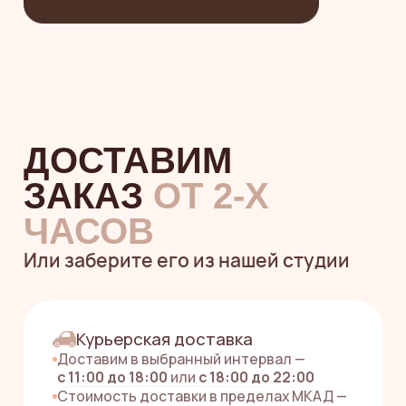
На каждой коробочке
— состав, дата
изготовления и срок хранения
Что внутри зефира:
Пюре из натуральных фруктов или ягод
Растительный и полезный агар-агар вместо
желатина
Сахар и глюкозный сироп. Используем
на 50%
меньше сахара
, чем в классическом рецепте
по ГОСТ
Пастеризованный яичный белок
Щепотка ванилина
Немного пищевого красителя
Пищевая и энергетическая ценность
на 100 г продукта